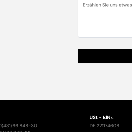
USt - IdNr.
(0)431/66 848-30
DE 221174608